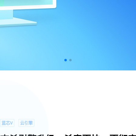
蓝芯V
云引擎