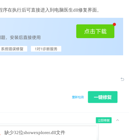
序在执行后可直接进入到电脑医生dll修复界面。
缺少32位showexplorer.dll文件