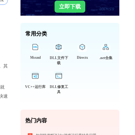
8k
立即下载
常用分类
Msxml
Directx
DLL文件下
.net合集
载
。其
件就
VC++运行库
DLL修复工
具
快速
热门内容