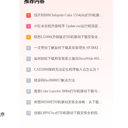
推荐内容
1
找不到IBM Infoprint Color 1534(dn)打印机驱动？这篇全面下载安装指南帮到你
2
小红伞在线升级程序 Update.exe运行错误提示0xc000001d的解决办法
3
联想LJ2400(升级版)打印机驱动下载安装全程指导，轻松解决打印问题
4
一文带你了解如何下载及安装理光 SP200Q打印机驱动
5
如何轻松下载和安装富士施乐DocuWide 6035MF打印机驱动？跟着这篇指南走
6
CAD2006报错无法定位程序输入点怎么办？
7
错误码0xc0000017解决方法
8
惠普Color LaserJet 3000n打印机驱动下载与安装指南：一步步教您操作
9
奔图M6506打印机驱动安装全攻略：从下载到安装完全教程
10
佳能LBP913wz打印机驱动下载安装全程指导，轻松解决打印问题
程序