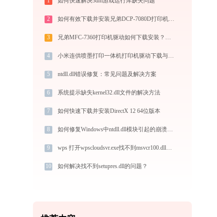
1
如何快速解决3dm游戏运行库缺失问题
2
如何有效下载并安装兄弟DCP-7080D打印机驱动？全方位指导手册
3
兄弟MFC-7360打印机驱动如何下载安装？这里有你需要的所有信息
4
小米连供喷墨打印一体机打印机驱动下载与安装教程：新手也能轻松搞定
5
ntdll.dll错误修复：常见问题及解决方案
6
系统提示缺失kernel32.dll文件的解决方法
7
如何快速下载并安装DirectX 12 64位版本
8
如何修复Windows中ntdll.dll模块引起的崩溃问题
9
wps 打开wpscloudsvr.exe找不到msvcr100.dll怎么办
10
如何解决找不到setupres.dll的问题？