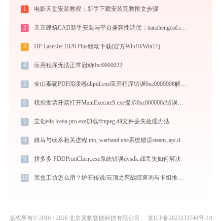
1
电影天堂安装教程：新手下载安装完整图文步骤
2
天正建筑CAD新手安装与平台兼容性调优：tianzhengcad.ijinshan.com 绿色上手秘籍
3
HP LaserJet 1020 Plus驱动下载(官方Win10/Win11)
4
应用程序无法正常启动0xc0000022
5
金山毒霸PDF阅读器dbpdf.exe应用程序错误0xc0000008解决方法
6
税控发票开票打开MainExecuteS.exe提示0xc000000d错误码怎么办
7
立创eda lceda-pro.exe加载ffmpeg.dll文件丢失处理办法
8
骑马与砍杀相关进程 mb_warband.exe系统错误steam_api.dll丢失如何解决
9
拼多多 PDDPrintClient.exe系统错误dvsdk.dll丢失如何解决
10
黑盒工坊怎么用？炉石传说/云顶之弈战绩查询与卡组推荐教程
版权所有© 2010 - 2026 北京灵豹智能科技有限公司
京ICP备2025133740号-18