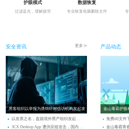
护眼模式
数据恢复
过滤蓝光，缓解疲劳
专业恢复电脑删除文件
专
更多
安全资讯
产品动态
黑客组织以举报为诱饵针对信访机构发起攻
金山毒霸护眼
击
以发票之名，盘踞境外黑产组织发起的钓鱼活动分析
免费dll文
3CX Desktop App 遭供应链攻击，国内用户也未幸免
金山毒霸青