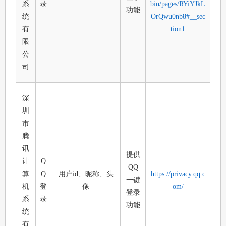
系
录
bin/pages/RYiYJkL
功能
统
OrQwu0nb8#__sec
有
tion1
限
公
司
深
圳
市
腾
讯
提供
计
Q
QQ
算
Q
用户id、昵称、头
https://privacy.qq.c
一键
机
登
像
om/
登录
系
录
功能
统
有