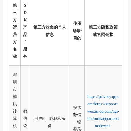
第
S
三
D
方
K
使用
运
产
第三方收集的个人
第三方隐私政策
场景/
营
品
信息
或官网链接
目的
方
/
名
服
称
务
深
圳
市
腾
https://privacy.qq.c
讯
om/
https://support.
提供
计
微
weixin.qq.com/cgi-
微信
算
信
用户id、昵称和头
bin/mmsupportacct
一键
机
登
像
nodeweb-
登录