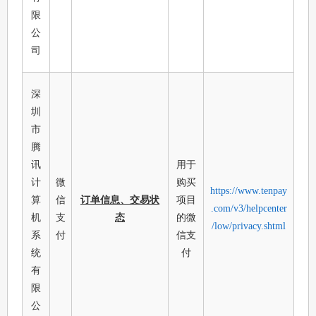
限
公
司
深
圳
市
腾
讯
用于
计
微
购买
https://www.tenpay
算
信
订单信息、交易状
项目
.com/v3/helpcenter
机
支
态
的微
/low/privacy.shtml
系
付
信支
统
付
有
限
公