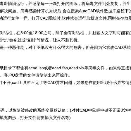
即悄悄运行，并感染每一张新打开的图纸，将病毒文件到处复制，并生成很多
决问题。病毒感染计算机系统后,会在搜索AutoCAD软件数据库路径下的自动
内容和自动运行文件一样。打开CAD图纸时,软件就会运行加载该文件,同时在
对话框，在8:00至18:00之间，除了会有对话框，并且输入文字时可能
移动\"命令就成"复制"等情况，让人不胜其扰。
是一种恶作剧，对于图纸没有什么很大的危害，但是因为它篡改CAD系
下都含有acad.lsp或者acad.fas,acad.vlx等病毒文件，如果
。客户U盘里的文件请复制出来再操作。
d打不开,cad工具栏不见了等CAD异常问题，如果您在使用出现什么异常
代码，以恢复被修改的系统变量默认值：(对付CAD中鼠标中键不正常,按
填充图形，打开文件需要输入文件名等)