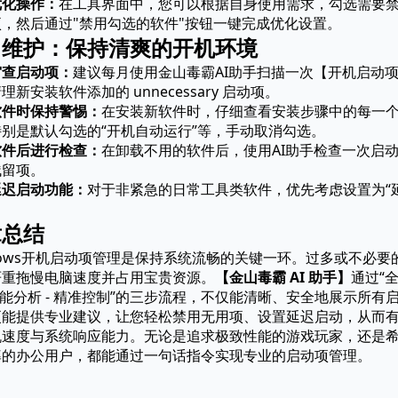
优化操作：
在工具界面中，您可以根据自身使用需求，勾选需要
，然后通过"禁用勾选的软件"按钮一键完成优化设置。
常维护：保持清爽的开机环境
审查启动项：
建议每月使用金山毒霸AI助手扫描一次【开机启动
理新安装软件添加的 unnecessary 启动项。
软件时保持警惕：
在安装新软件时，仔细查看安装步骤中的每一
别是默认勾选的“开机自动运行”等，手动取消勾选。
软件后进行检查：
在卸载不用的软件后，使用AI助手检查一次启
残留项。
延迟启动功能：
对于非紧急的日常工具类软件，优先考虑设置为“
章总结
dows开机启动项管理是保持系统流畅的关键一环。过多或不必要
严重拖慢电脑速度并占用宝贵资源。
【金山毒霸 AI 助手】
通过“
 智能分析 - 精准控制”的三步流程，不仅能清晰、安全地展示所有
更能提供专业建议，让您轻松禁用无用项、设置延迟启动，从而
机速度与系统响应能力。无论是追求极致性能的游戏玩家，还是
率的办公用户，都能通过一句话指令实现专业的启动项管理。