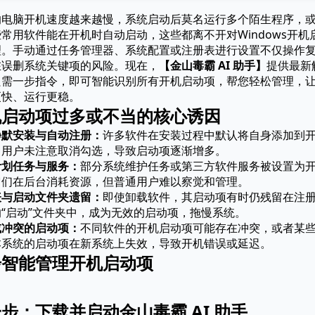
的电脑开机速度越来越慢，系统启动后莫名运行多个陌生程序，
常用软件能在开机时自动启动，这些都离不开对Windows开机
理。手动通过任务管理器、系统配置或注册表进行设置不仅操作
在误删系统关键项的风险。现在，
【金山毒霸 AI 助手】
提供最新
只需一步指令，即可智能识别所有开机启动项，帮您轻松管理，
更快、运行更稳。
机启动项过多或不当的核心诱因
静默安装与自动注册：
许多软件在安装过程中默认将自身添加到
，用户未注意取消勾选，导致启动项逐渐增多。
计划任务与服务：
部分系统维护任务或第三方软件服务被设置为
它们在后台消耗资源，但普通用户难以察觉和管理。
表与启动文件夹遗留：
即使卸载软件，其启动项有时仍残留在注
“启动”文件夹中，成为无效的启动项，拖慢系统。
或冲突的启动项：
不同软件的开机启动项可能存在冲突，或者某
本系统的启动项在新系统上失效，导致开机错误或延迟。
步智能管理开机启动项
步：下载并启动金山毒霸 AI 助手