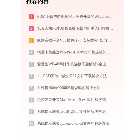
推荐内容
1
FDM下载与使用教程：免费开源的Windows/Mac/安卓多线程下载管理器
2
第五人格PC电脑版免费下载与新手入门攻略：1v4非对称竞技的极致体验
3
疯歌音效平台VST插件/补丁安装教程_如何加载插件效果包
4
柯尼卡美能达PagePro 4100W打印机连接问题如何解决？-金山毒霸
5
爱普生WF-4838打印机连接问题解析 -金山毒霸
6
1、CAD安装中缺失DLL文件下载解决方法
7
系统提示0xc0000005错误码的解决方法
8
税控发票开票MainExecuteS.exe应用程序错误0xc000000d解决方法
9
系统提示缺失d3dx9_26.dll文件的解决方法
10
系统提示缺失qt5networkd.dll文件的解决方法