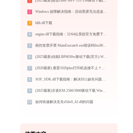
1
(2025最新)惠普Laser MFP 131-138驱动下载(官方Win10/Win11)
2
Windows 故障解决指南：启动黑屏无法进桌面、系统崩溃修复及音频服务未运行启动方法
3
hlib.dll下载
4
engine.dll下载指南：32/64位系统官方免费下载与安装教程
5
税控发票开票 MainExecuteS.exe错误码0xc000000d处理办法
6
(2025最新)佳能LBP6030w驱动下载(官方)-Win10/Win11支持
7
(2026最新) 惠普1020plus打印机连接不上？试试这些方法 -金山毒霸
8
SOF_SDK.dll下载指南：解决DLL缺失问题的完整方案
9
(2025最新)京瓷KM-2560/3060驱动下载 Win11官方版
10
如何快速解决丢失d3dx9_42.dll的问题