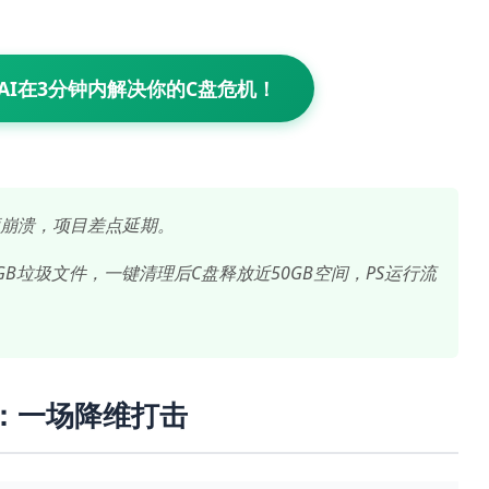
AI在3分钟内解决你的C盘危机！
频频崩溃，项目差点延期。
3GB垃圾文件，一键清理后C盘释放近50GB空间，PS运行流
手：一场降维打击