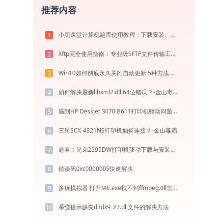
推荐内容
小黑课堂计算机题库使用教程：下载安装、模拟考试与高效刷题全攻略
1
Xftp完全使用指南：专业级SFTP文件传输工具从安装到精通（2026最新）
2
Win10如何彻底永久关闭自动更新 5种方法教你永久关闭win10自动更新
3
如何解决最新libxml2.dll 64位错误？-金山毒霸
4
遇到HP Deskjet 3070 B611打印机驱动问题？这里有最全的下载及安装指导
5
三星SCX-4321NS打印机如何连接？-金山毒霸
6
必看！兄弟2595DW打印机驱动下载与安装的正确姿势
7
错误码0xc0000005快速解决
8
多玩模拟器 打开ME.exe找不到ffmpeg.dll怎么办
9
系统提示缺失d3dx9_27.dll文件的解决方法
10