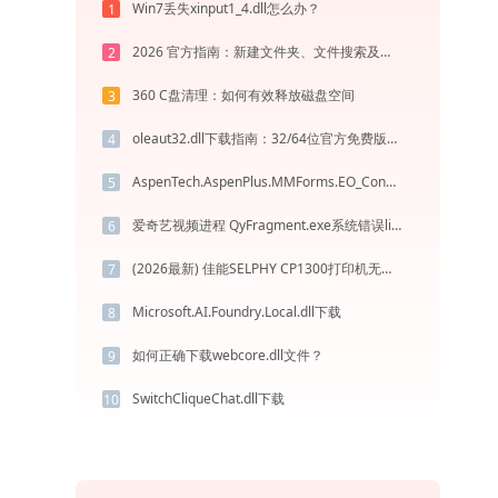
Win7丢失xinput1_4.dll怎么办？
1
2026 官方指南：新建文件夹、文件搜索及苹果笔记本桌面创建技巧
2
360 C盘清理：如何有效释放磁盘空间
3
oleaut32.dll下载指南：32/64位官方免费版解决DLL缺失问题
4
AspenTech.AspenPlus.MMForms.EO_Configuration.dll下载
5
爱奇艺视频进程 QyFragment.exe系统错误libqtpclient.dll丢失如何解决
6
(2026最新) 佳能SELPHY CP1300打印机无法连接？解决方法 - 金山毒霸
7
Microsoft.AI.Foundry.Local.dll下载
8
如何正确下载webcore.dll文件？
9
SwitchCliqueChat.dll下载
10