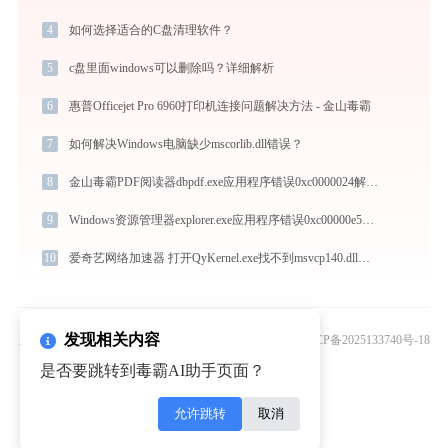
4
如何选择适合的C盘清理软件？
5
c盘里面windows可以删除吗？详细解析
6
惠普Officejet Pro 6960打印机连接问题解决方法 - 金山毒霸
7
如何解决Windows电脑缺少mscorlib.dll错误？
8
金山毒霸PDF阅读器dbpdf.exe应用程序错误0xc0000024解决方法
9
Windows资源管理器explorer.exe应用程序错误0xc00000e5解决方法
10
爱奇艺网络加速器 打开QyKernel.exe找不到msvcp140.dll怎么办
发现相关内容
版权所有© 2010 - 2026 北京灵豹智能科技有限公司
京ICP备2025133740号-18
关注“金山毒霸”微信公众号
是否要跳转到毒霸AI助手页面？
允许跳转
取消