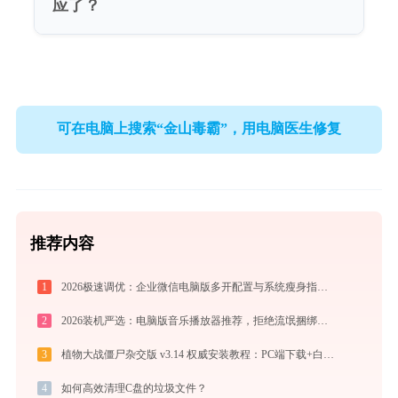
应了？
可在电脑上搜索“金山毒霸”，用电脑医生修复
推荐内容
1
2026极速调优：企业微信电脑版多开配置与系统瘦身指南，拒绝流氓捆绑
2
2026装机严选：电脑版音乐播放器推荐，拒绝流氓捆绑，还原极致无损心流音质
3
植物大战僵尸杂交版 v3.14 权威安装教程：PC端下载+白屏闪退完美解决
4
如何高效清理C盘的垃圾文件？