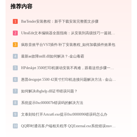
推荐内容
1
BarTender安装教程：新手下载安装完整图文步骤
2
UltraEdit文本编辑器全面指南：从安装到高级技巧一篇就够（附快捷键大全）
3
疯歌音效平台VST插件/补丁安装教程_如何加载插件效果包
4
最新ae故障ntdll.dll如何解决？-金山毒霸
5
HPdeskjet 3500打印机驱动安装不再难，跟着这些步骤一学就会
6
惠普designjet 5500 42英寸打印机连接问题解决方法 - 金山毒霸
7
如何解决dbghelp.dll证书错误问题？
8
系统提示0xc000007b错误码的解决方法
9
文泰刻绘打开Artcut6.exe提示0xc0000096错误码怎么办
10
QQ即时通讯客户端相关程序 QQExternal.exe系统错误msvcr100.dll丢失如何解决