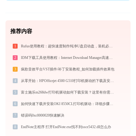
推荐内容
1
Rufus使用教程：超快速度制作纯净U盘启动盘，装机必备免费工具
2
IDM下载工具使用教程：Internet Download Manager高速下载与视频抓取完全指南
3
疯歌音效平台VST插件/补丁安装教程_如何加载插件效果包
4
从零开始：HPOfficejet 4500 G510打印机驱动的下载及安装流程
5
富士施乐m268dw打印机驱动如何下载安装？这里有你需要的所有信息
6
如何快速下载并安装OKI 8550CL打印机驱动：详细步骤解析
7
错误码0xc0000020快速解决
8
EndNote主程序 打开EndNote.exe找不到ssce5432.dll怎么办