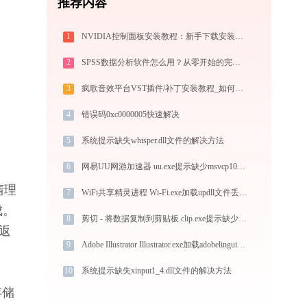
推荐内容
1
NVIDIA控制面板安装教程：新手下载安装完整指南
2
SPSS数据分析软件怎么用？从零开始的完整操作指南（附实战案例）
3
疯歌音效平台VST插件/补丁安装教程_如何加载插件效果包
4
错误码0xc0000005快速解决
5
系统提示缺失whisper.dll文件的解决方法
6
网易UU网游加速器 uu.exe提示缺少msvcp100.dll文件的解决办法
清理
7
WiFi共享精灵进程 Wi-Fi.exe加载updll文件丢失处理办法
成。
8
剪切 - 将数据复制到剪贴板 clip.exe提示缺少data_sender.dll文件的解决办法
 返
9
Adobe Illustrator Illustrator.exe加载adobelinguistic.dll文件丢失处理办法
10
系统提示缺失xinput1_4.dll文件的解决方法
存储