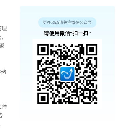
更多动态请关注微信公众号
清理
请使用微信“扫一扫”
成。
 返
存储
文件
选
 