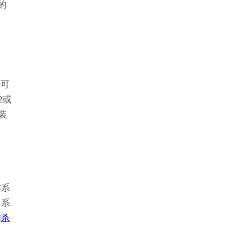
的
，可
2或
安装
作系
用系
的
杀