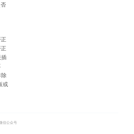
是否
否正
否正
板插
不
排除
板或
”微信公众号