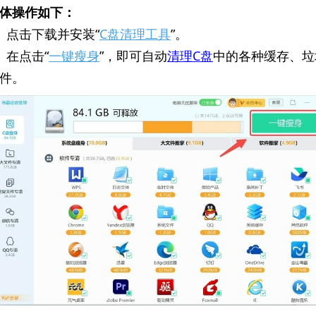
体操作如下：
、点击下载并安装“
C盘清理工具
”。
、在点击“
一键瘦身
”，即可自动
清理C盘
中的各种缓存、垃
件。