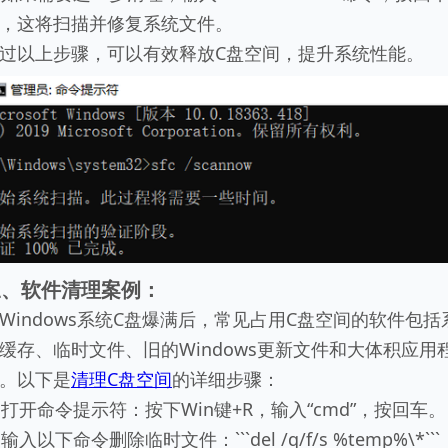
，这将扫描并修复系统文件。
过以上步骤，可以有效释放C盘空间，提升系统性能。
三、软件清理案例：
Windows系统C盘爆满后，常见占用C盘空间的软件包括
缓存、临时文件、旧的Windows更新文件和大体积应用
。以下是
清理C盘空间
的详细步骤：
. 打开命令提示符：按下Win键+R，输入“cmd”，按回车。
. 输入以下命令删除临时文件：```del /q/f/s %temp%\*```