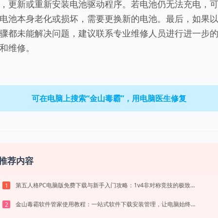
，更新或重新安装电池驱动程序。若电池仍无法充电，
电池本身老化或损坏，需要更换新的电池。最后，如果
骤都未能解决问题，建议联系专业维修人员进行进一步
和维修。
可在电脑上搜索“金山毒霸”，用电脑医生修复
推荐内容
第五人格PC电脑版免费下载与新手入门攻略：1v4非对称竞技的极致体验
1
金山毒霸软件管家使用教程：一站式软件下载安装管理，让电脑始终保持最佳状态
2