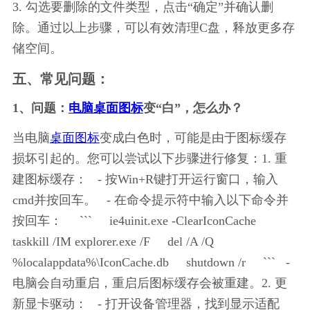
3. 勾选要删除的文件类型，点击“确定”并确认删
除。通过以上步骤，可以有效清理C盘，释放更多存
储空间。
五、常见问题：
1、问题：
电脑桌面图标
变“白”，怎么办？
当电脑
桌面图标
变成白色时，可能是由于图标缓存
损坏引起的。您可以尝试以下步骤进行修复：1. 重
建图标缓存：   - 按Win+R键打开运行窗口，输入
cmd并按回车。   - 在命令提示符中输入以下命令并
按回车：     ```     ie4uinit.exe -ClearIconCache     
taskkill /IM explorer.exe /F     del /A /Q 
%localappdata%\IconCache.db     shutdown /r     ```   - 
电脑会自动重启，重启后图标缓存会被重建。2. 更
新显卡驱动：   - 打开设备管理器，找到显示适配