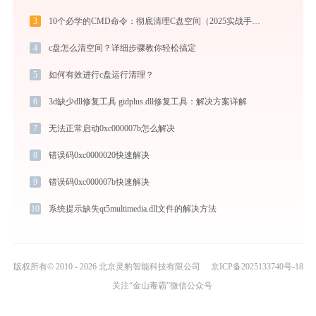
3
10个必学的CMD命令：彻底清理C盘空间（2025实战手册）
4
c盘怎么清空间？详细步骤教你轻松搞定
5
如何有效进行c盘运行清理？
6
3d缺少dll修复工具 gidplus.dll修复工具：解决方案详解
7
无法正常启动0xc000007b怎么解决
8
错误码0xc0000020快速解决
9
错误码0xc000007b快速解决
10
系统提示缺失qt5multimedia.dll文件的解决方法
版权所有© 2010 - 2026 北京灵豹智能科技有限公司
京ICP备2025133740号-18
关注“金山毒霸”微信公众号