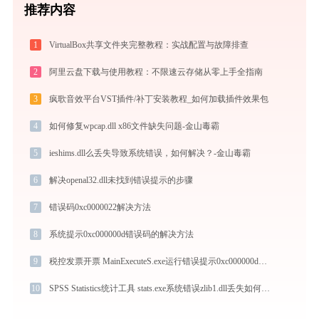
推荐内容
1
VirtualBox共享文件夹完整教程：实战配置与故障排查
2
阿里云盘下载与使用教程：不限速云存储从零上手全指南
3
疯歌音效平台VST插件/补丁安装教程_如何加载插件效果包
4
如何修复wpcap.dll x86文件缺失问题-金山毒霸
5
ieshims.dll么丢失导致系统错误，如何解决？-金山毒霸
6
解决openal32.dll未找到错误提示的步骤
7
错误码0xc0000022解决方法
8
系统提示0xc000000d错误码的解决方法
9
税控发票开票 MainExecuteS.exe运行错误提示0xc000000d的解决办法
10
SPSS Statistics统计工具 stats.exe系统错误zlib1.dll丢失如何解决