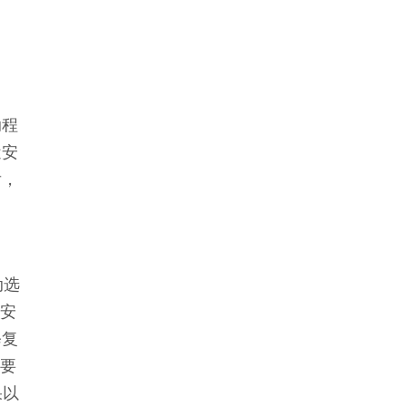
动程
近安
后，
动选
近安
修复
必要
果以