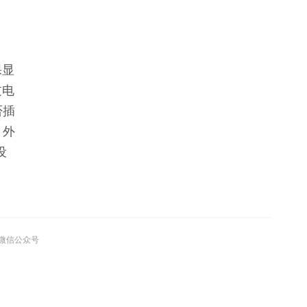
保显
过电
否插
 外
设
。
”微信公众号