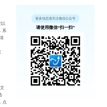
。
更多动态请关注微信公众号
按以
请使用微信“扫一扫”
 系
清
软
。
存文
选
 点