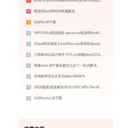
1
pscad x4 professionaleducational pscad.exe系统错误mfc100.dll丢失如何解决
2
错误码0xc0000020快速解决
3
QmlNet.dll下载
4
WPS Office错误报告 transerr.exe错误码0xc000000d处理办法
5
iCloud相关进程 iCloudDrive.exe系统错误aoskit.dll丢失如何解决
6
三维家3d云设计软件 SYS.exe加载pbvm125.dll文件丢失处理办法
7
海康client.dll下载失败怎么办？一站式解决方案
8
应用程序无法正常启动0xc000007b
9
(2026最新)快速解决SEALAND 24Pin Dot-Matrix Printer打印机驱动安装问题，这篇文章告诉你方法
10
LKBService.dll下载