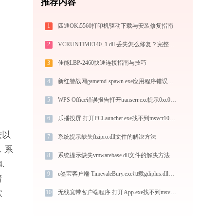
推荐内容
1
四通OKi5560打印机驱动下载与安装修复指南
2
VCRUNTIME140_1.dll 丢失怎么修复？完整解决方案
3
佳能LBP-2460快速连接指南与技巧
4
新红警战网gamemd-spawn.exe应用程序错误0xc0000005解决方法
5
WPS Office错误报告打开transerr.exe提示0xc000000d错误码怎么办
6
乐播投屏 打开PCLauncher.exe找不到msvcr100.dll怎么办
按以
7
系统提示缺失ftzipro.dll文件的解决方法
. 系
8
系统提示缺失vmwarebase.dll文件的解决方法
 
9
e签宝客户端 TimevaleBury.exe加载gdiplus.dll文件丢失处理办法
清
软
10
无线宽带客户端程序 打开App.exe找不到msvcr100.dll怎么办