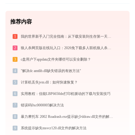
推荐内容
1
我的世界新手入门完全指南：从下载安装到生存第一天，一篇讲透
2
狼人杀网页版在线玩入口：2026免下载多人联机狼人杀，新手实战晋级攻略
3
c盘用户下appdata文件夹哪些可以安全删除？
4
"解决dc amtlib.dll缺失错误的有效方法"
5
计算机丢失jvm.dll：如何快速恢复？
6
实用教程：佳能LBP6650dn打印机驱动的下载与安装技巧
7
错误码0xc0000005解决方法
8
暴力摩托车 2002 Roadrash.exe提示缺少ddraw.dll文件的解决办法
9
系统提示缺失msvcr120.dll文件的解决方法