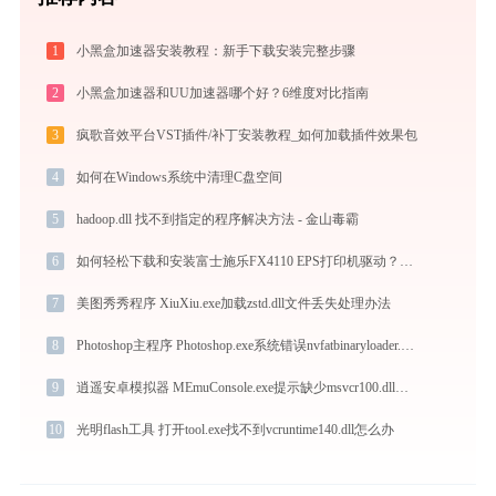
1
小黑盒加速器安装教程：新手下载安装完整步骤
2
小黑盒加速器和UU加速器哪个好？6维度对比指南
3
疯歌音效平台VST插件/补丁安装教程_如何加载插件效果包
4
如何在Windows系统中清理C盘空间
5
hadoop.dll 找不到指定的程序解决方法 - 金山毒霸
6
如何轻松下载和安装富士施乐FX4110 EPS打印机驱动？跟着这篇指南走
7
美图秀秀程序 XiuXiu.exe加载zstd.dll文件丢失处理办法
8
Photoshop主程序 Photoshop.exe系统错误nvfatbinaryloader.dll丢失如何解决
9
逍遥安卓模拟器 MEmuConsole.exe提示缺少msvcr100.dll文件的解决办法
10
光明flash工具 打开tool.exe找不到vcruntime140.dll怎么办