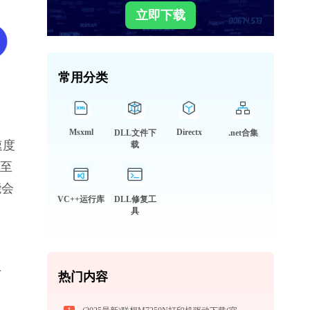
立即下载
常用分类
Msxml
Directx
DLL文件下
.net合集
速度
载
甚至
能会
VC++运行库
DLL修复工
具
专
热门内容