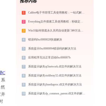
推荐内容
1
Calibre电子书管理工具使用教程：一站式解决电子书格式转换、元数据管理与设备同步
2
Everything文件搜索工具使用教程：秒级定位电脑任意文件的高效搜索神器
3
Win10如何彻底永久关闭自动更新 5种方法教你永久关闭win10自动更新
4
错误码0xc0000020快速解决
5
系统提示0xc0000094错误码的解决方法
6
应用程序无法正常启动0xc000007b
7
系统提示缺失qt5network.dll文件的解决方法
理C
8
系统提示缺失stolibeay32.dll文件的解决方法
，系
9
系统提示缺失jfmediaproc.dll文件的解决方法
，然
10
系统提示缺失dp_common_parent.dll文件的解决方法
查并
时