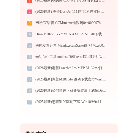
1
(2025最新)联想M7250N打印机驱动下载(官方Win10/Win11)
2
(2026最新) 惠普DeskJet 1111打印机连接问题解决方法 -金山毒霸
3
网易CC语音 CCMini.exe错误码0xc000007b处理办法
4
DrawMethod_YZYYLJZXXL_Z_SJF.dll下载
5
税控发票开票 MainExecuteS.exe错误码0xc000000d处理办法
6
光明flash工具 tool.exe加载kernel32.dll文件丢失处理办法
7
(2026最新)惠普LaserJet Pro MFP M132nw打印机驱动安装全攻略：从下载到安装完全教程
8
(2025最新)惠普M281cdw驱动下载官方Win10/Win11支持
9
(2026最新)如何快速下载并安装富士施乐DocuPrint 202打印机驱动：详细步骤解析
10
(2025最新)惠普5100驱动下载 Win10/Win11 官方安装教程