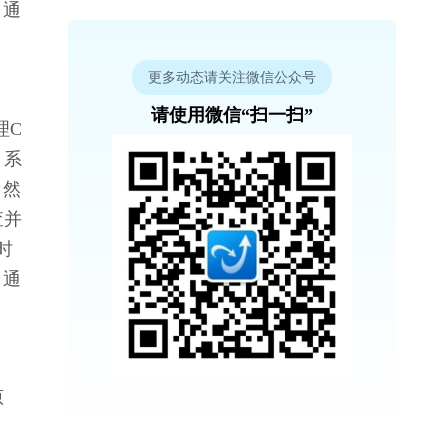
。通
更多动态请关注微信公众号
请使用微信“扫一扫”
理C
，系
，然
查并
时
。通
原