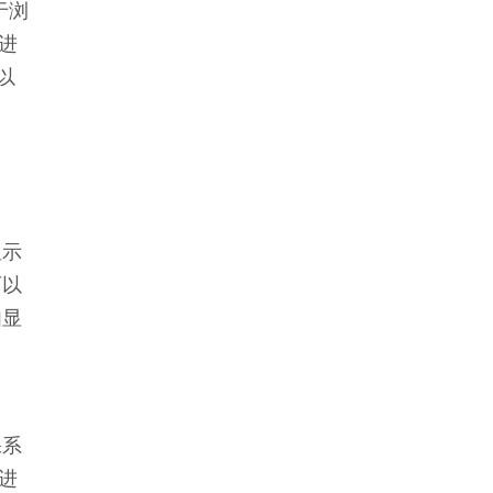
于浏
进
以
显示
可以
如显
保系
进