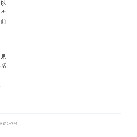
可以
是否
之前
如果
将系
数
”微信公众号