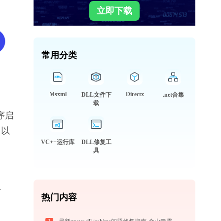
立即下载
常用分类
Msxml
Directx
DLL文件下
.net合集
载
序启
，以
VC++运行库
DLL修复工
具
专
热门内容