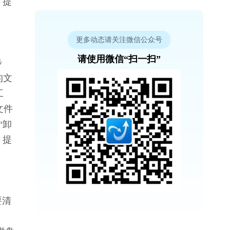
，提
更多动态请关注微信公众号
请使用微信“扫一扫”
步
的文
工
文件
“卸
，提
要清
  