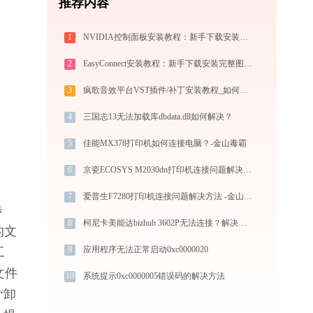
推荐内容
1
NVIDIA控制面板安装教程：新手下载安装完整指南
2
EasyConnect安装教程：新手下载安装完整图文步骤
3
疯歌音效平台VST插件/补丁安装教程_如何加载插件效果包
4
三国志13无法加载库dbdata.dll如何解决？
5
佳能MX378打印机如何连接电脑？-金山毒霸
6
京瓷ECOSYS M2030dn打印机连接问题解决方法 - 金山毒霸
7
爱普生F7280打印机连接问题解决方法 -金山毒霸
步
8
柯尼卡美能达bizhub 3602P无法连接？解决方法详解 -金山毒霸
的文
9
应用程序无法正常启动0xc0000020
工
文件
10
系统提示0xc0000005错误码的解决方法
“卸