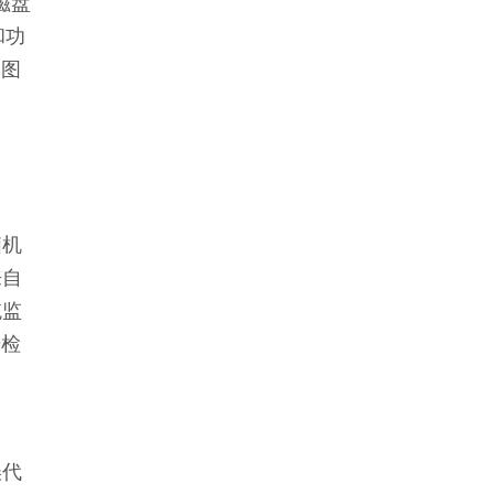
磁盘
和功
、图
脑机
来自
统监
步检
误代