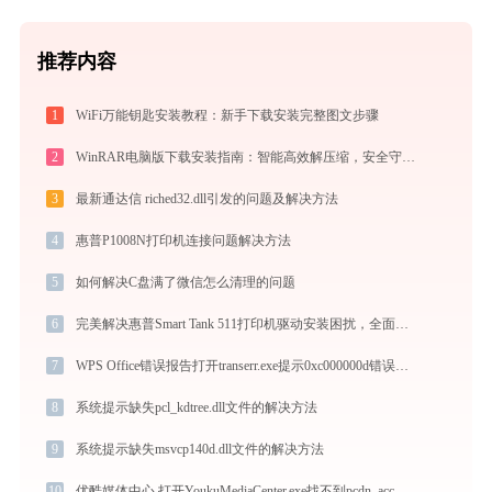
推荐内容
1
WiFi万能钥匙安装教程：新手下载安装完整图文步骤
2
WinRAR电脑版下载安装指南：智能高效解压缩，安全守护文件传输与归档
3
最新通达信 riched32.dll引发的问题及解决方法
4
惠普P1008N打印机连接问题解决方法
5
如何解决C盘满了微信怎么清理的问题
6
完美解决惠普Smart Tank 511打印机驱动安装困扰，全面下载安装教程
7
WPS Office错误报告打开transerr.exe提示0xc000000d错误码怎么办
8
系统提示缺失pcl_kdtree.dll文件的解决方法
9
系统提示缺失msvcp140d.dll文件的解决方法
10
优酷媒体中心 打开YoukuMediaCenter.exe找不到pcdn_acc.dll怎么办