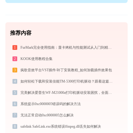
推荐内容
1
FurMark完全使用指南：显卡烤机与性能测试从入门到精通（2026最新）
2
KOOK使用教程合集
3
疯歌音效平台VST插件/补丁安装教程_如何加载插件效果包
4
如何轻松下载和安装佳能TM-5300打印机驱动？跟着这篇指南走
5
完美解决爱普生WF-M21000a打印机驱动安装困扰，全面下载安装教程
6
系统提示0xc0000005错误码的解决方法
7
无法正常启动0xc0000005怎么解决
8
safelink SafeLink.exe系统错误ffmpeg.dll丢失如何解决