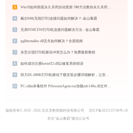
3
Win10如何彻底永久关闭自动更新 5种方法教你永久关闭win10自动更新
4
戴尔948(无线打印)连接问题如何解决？-金山毒霸
5
兄弟9350CDW打印机连接问题解决方法 - 金山毒霸
6
qqlibtcmalloc.dll丢失如何解决？全面指南
7
东芝出现打印机驱动冲突怎么办？免费最新教程
8
如何成功注册kernel32.dll以修复系统错误
9
得力DL-690K打印机驱动下载安装步骤详细解析，让安装更简单
10
PC-cillin杀毒软件 PtSessionAgent.exe加载mfc140u.dll文件丢失处理办法
版权所有© 2010 - 2026 北京灵豹智能科技有限公司
京ICP备2025133740号-18
关注“金山毒霸”微信公众号