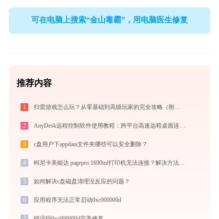
可在电脑上搜索“金山毒霸”，用电脑医生修复
推荐内容
1
扫雷游戏怎么玩？从零基础到高级玩家的完全攻略（附必胜技巧）
2
AnyDesk远程控制软件使用教程：跨平台高速远程桌面连接完全指南
3
c盘用户下appdata文件夹哪些可以安全删除？
4
柯尼卡美能达 pagepro 1690mf打印机无法连接？解决方法 -金山毒霸
5
如何解决c盘磁盘清理没反应的问题？
6
应用程序无法正常启动0xc000000d
7
错误码0xc000000d完美修复