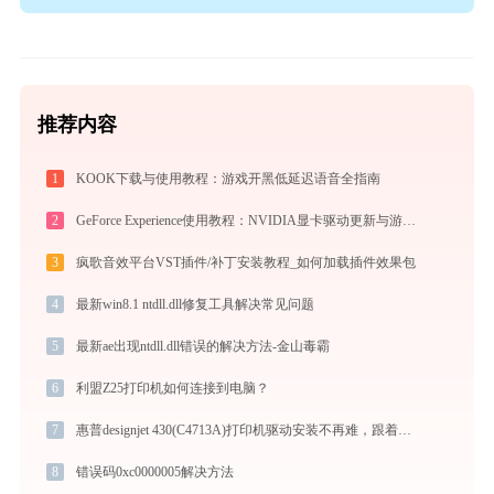
推荐内容
1
KOOK下载与使用教程：游戏开黑低延迟语音全指南
2
GeForce Experience使用教程：NVIDIA显卡驱动更新与游戏优化录制完全指南
3
疯歌音效平台VST插件/补丁安装教程_如何加载插件效果包
4
最新win8.1 ntdll.dll修复工具解决常见问题
5
最新ae出现ntdll.dll错误的解决方法-金山毒霸
6
利盟Z25打印机如何连接到电脑？
7
惠普designjet 430(C4713A)打印机驱动安装不再难，跟着这些步骤一学就会
8
错误码0xc0000005解决方法