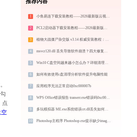
推荐内容
1
小鱼易连下载安装教程——2026最新版云视频会议客户端使用指南
2
PCL2启动器下载安装教程——2026最新版我的世界Java版启动器配置指南
3
植物大战僵尸杂交版 v3.14 权威安装教程：PC端下载+白屏闪退完美解决
4
msvcr120.dll 丢失导致软件崩溃？四大修复方法详解，快速恢复系统稳定性
5
Win10 C盘空间越来越小怎么办？详细清理方法解析
6
如何有效使用c盘清理分析软件提升电脑性能
”。
7
应用程序无法正常启动0xc000007b
，勾
8
WPS Office错误报告 transerr.exe错误码0xc000000d处理办法
，点
9
多玩模拟器 ME.exe系统错误crt.dll丢失如何解决
盘空
10
Photoshop主程序 Photoshop.exe提示缺少image_runtime.dll文件的解决办法