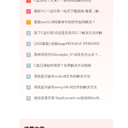
1
C盘清理了又满了？教你彻底解决办法
2
微软VC++运行库一站式下载指南-毒霸（解决0xc000007b等错误）
3
最新user32.dll找窗体中的控件如何解决？
4
装了C运行库AE还是丢失DLL？解决方法详解
5
(2026最新) 佳能imagePROGRAF iPF8010S打印机连接指南 - 金山毒霸
6
黑神话悟空d3dcompiler_47.dll丢失怎么办？-金山毒霸
7
C盘已满如何清理？实用解决方法指南
8
系统提示缺失zwlm.dll文件的解决方法
9
系统提示缺失msvcp140.dll文件的解决方法
10
税控发票开票 MainExecuteS.exe错误码0xc000000d处理办法