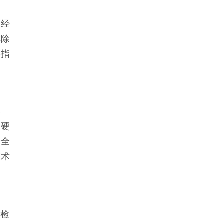
已经
排除
手指
其
和硬
安全
技术
e检