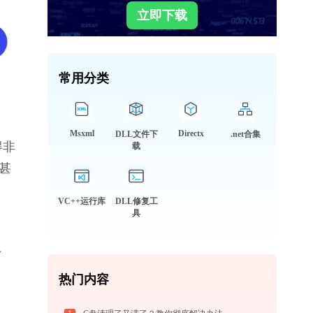
立即下载
常用分类
Msxml
Directx
DLL文件下
.net合集
得非
载
甚
VC++运行库
DLL修复工
具
专
热门内容