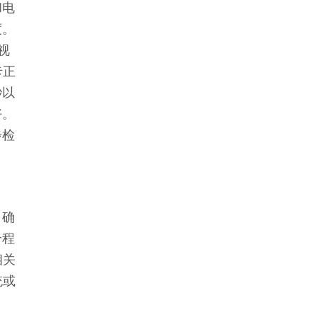
和电
度。
视
卡正
秒以
好。
步检
，确
个程
相关
统或