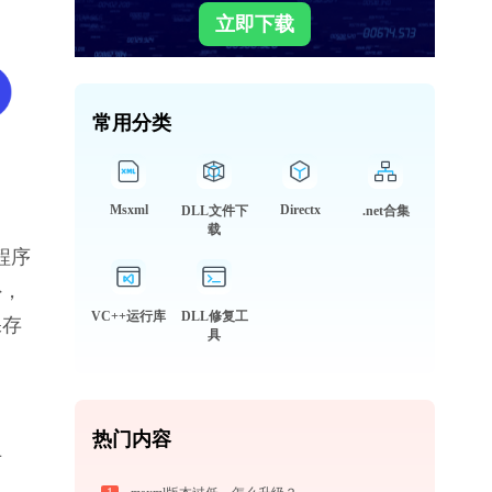
立即下载
常用分类
Msxml
Directx
DLL文件下
.net合集
载
程序
外，
VC++运行库
DLL修复工
保存
具
热门内容
专