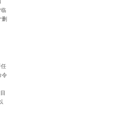
脑
“临
“删
开任
命令
“目
以