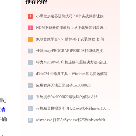
推荐内容
1
小黑盒加速器进阶技巧：6个实战操作让效率翻倍
2
NDM下载器使用教程：从下载安装到高速下载全指南
3
疯歌音效平台VST插件/补丁安装教程_如何加载插件效果包
4
佳能imagePROGRAF iPF8010S打印机连接指南 - 金山毒霸
5
得力M2020W打印机连接问题解决方法-金山毒霸
6
d3dx924.dll修复工具：Windows常见问题解答
7
应用程序无法正常启动0xc0000020
8
系统提示0xc0000022错误码的解决方法
理C
9
火蜂精灵模拟器 打开QQ.exe找不到msvcr100.dll怎么办
清
并确
10
adsync.exe 打开AdSync.exe找不到adsyncfilelink.dll怎么办