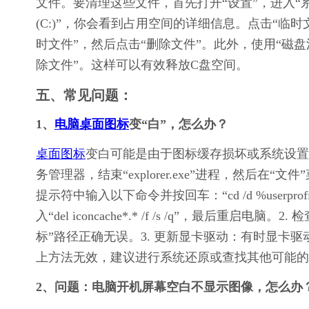
文件。要清理这些文件，首先打开“设置”，进入“
(C:)”，你会看到占用空间的详细信息。点击“临时文
时文件”，然后点击“删除文件”。此外，使用“磁盘
除文件”。这样可以有效释放C盘空间。
五、常见问题：
1、
电脑桌面图标
变“白”，怎么办？
桌面图标
变白可能是由于图标缓存损坏或系统设置
务管理器，结束“explorer.exe”进程，然后在
提示符中输入以下命令并按回车：“cd /d %userprofile%\Ap
入“del iconcache*.* /f /s /q”，最后
标”路径正确无误。3. 更新显卡驱动：有时显卡
上方法无效，建议进行系统还原或查找其他可能的
2、问题：电脑开机屏幕空白不显示图像，怎么办