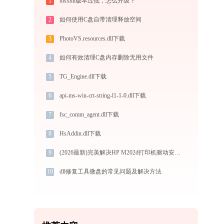
1
msxml版本过低，怎么升级？
2
如何使用C盘自带清理释放空间
3
PhotoVS.resources.dll下载
4
如何有效清理C盘内存删除无用文件
5
TG_Engine.dll下载
6
api-ms-win-crt-string-l1-1-0.dll下载
7
fsc_comm_agent.dll下载
8
HsAddin.dll下载
9
(2026最新)完美解决HP M202d打印机驱动安装困扰，全面下载安装教程
10
dll修复工具微盘的常见问题及解决方法