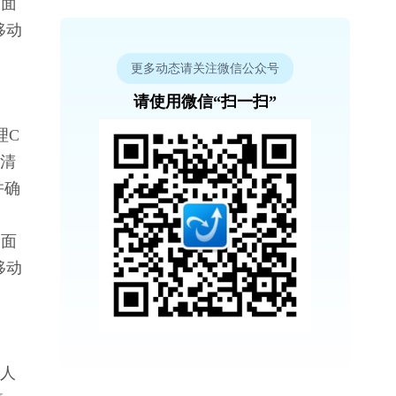
制面
移动
更多动态请关注微信公众号
请使用微信“扫一扫”
理C
盘清
并确
制面
移动
个人