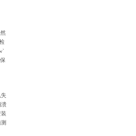
。然
检
`
确保
色失
崩溃
安装
脑测