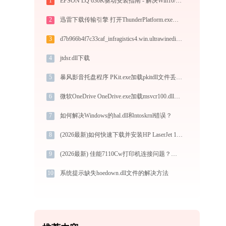
1
EPSON LQ 630K驱动安装指南 - 解决Win10/Win11兼容性问题
2
迅雷下载传输引擎 打开ThunderPlatform.exe找不到zlib1.dll怎么办
3
d7b966b4f7c33caf_infragistics4.win.ultrawineditors.v17.2.ni.dll下载
4
jtdsr.dll下载
5
暴风影音托盘程序 PKit.exe加载pkitdll文件丢失处理办法
6
微软OneDrive OneDrive.exe加载msvcr100.dll文件丢失处理办法
7
如何解决Windows的hal.dll和ntoskrnl错误？
8
(2026最新)如何快速下载并安装HP LaserJet 1020打印机驱动：详细步骤解析
9
(2026最新) 佳能7110Cw打印机连接问题？教你快速解决！-金山毒霸
10
系统提示缺失hoedown.dll文件的解决方法