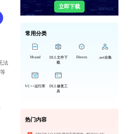
立即下载
常用分类
Msxml
Directx
DLL文件下
.net合集
无法
载
等
VC++运行库
DLL修复工
具
专
热门内容