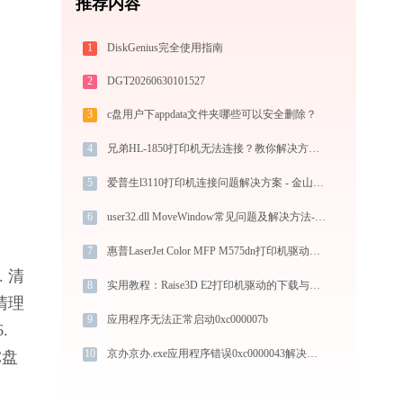
推荐内容
1
DiskGenius完全使用指南
2
DGT20260630101527
3
c盘用户下appdata文件夹哪些可以安全删除？
4
兄弟HL-1850打印机无法连接？教你解决方法！-金山毒霸
5
爱普生l3110打印机连接问题解决方案 - 金山毒霸
6
user32.dll MoveWindow常见问题及解决方法-金山毒霸
7
惠普LaserJet Color MFP M575dn打印机驱动安装全攻略：从下载到安装完全教程
 清
8
实用教程：Raise3D E2打印机驱动的下载与安装技巧
清理
9
应用程序无法正常启动0xc000007b
 
10
京办京办.exe应用程序错误0xc0000043解决方法
C盘