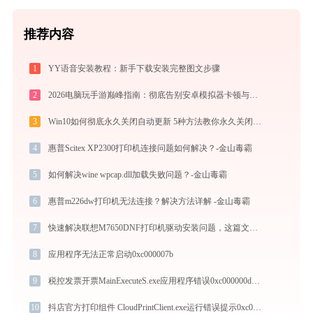
推荐内容
1
YY语音安装教程：新手下载安装完整图文步骤
2
2026电脑玩手游巅峰指南：彻底告别安卓模拟器卡顿与捆绑，体验官方原生多端互通
3
Win10如何彻底永久关闭自动更新 5种方法教你永久关闭win10自动更新
4
惠普Scitex XP2300打印机连接问题如何解决？-金山毒霸
5
如何解决wine wpcap.dll加载失败问题？-金山毒霸
6
惠普m226dw打印机无法连接？解决方法详解 -金山毒霸
7
快速解决联想M7650DNF打印机驱动安装问题，这篇文章告诉你方法
8
应用程序无法正常启动0xc000007b
9
税控发票开票MainExecuteS.exe应用程序错误0xc000000d解决方法
10
抖店官方打印组件 CloudPrintClient.exe运行错误提示0xc000001d的解决办法