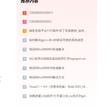
推荐内容
1
T202606301058471
2
T20260630105915
3
疯歌音效平台VST插件/补丁安装教程_如何加载插件效果包
4
如何解决gpsvc.dll x86错误导致的系统崩溃问题？
5
错误码0xc0000005快速解决
6
QQ 程序出错报告返回程序打开bugreport.exe提示0xc0000005错误码怎么办
7
错误码0xc0000020快速解决
件、
8
错误码0xc0000006解决方法
下
9
Visual C++ 6.0（完整绿色版）Build 2010_04_03 1.exe系统错误mfco42d.dll丢失如何解决
10
劲舞团窗口化程序 打开窗口化.exe找不到gdiplus.dll怎么办