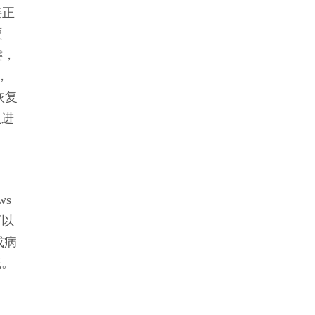
接正
硬
键，
，
恢复
员进
s
可以
或病
统。