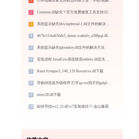
1
小米电脑管家支持机型列表大全：手机/电脑/平板连接要求详解
2
Common.dll缺失？官方免费修复工具支持32/64位系统一键修复
3
系统提示缺失libwinpthread-1.dll文件的解决方法
4
4b7bc11ebab56de3_dmms.waitinfo_a388pqr.dll下载
5
系统提示缺失lgbeankey.dll文件的解决方法
6
安装进程 Install.exe系统错误utilities.dll丢失如何解决
7
Razer.Synapse3_148_129.Resources.dll下载
8
导购浏览器升级程序 打开up.exe找不到gdiplus.dll怎么办
9
mstrc28.dll下载
10
如何寻找ws2_32.dll w7安装路径？-金山毒霸