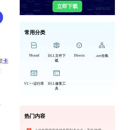
立即下载
常用分类
Msxml
Directx
DLL文件下
.net合集
繁
卡
载
缓
VC++运行库
DLL修复工
具
专
热门内容