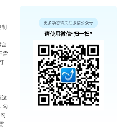
更多动态请关注微信公众号
控制
请使用微信“扫一扫”
磁盘
不需
可
理这
 勾
，勾
需