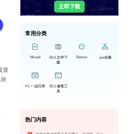
立即下载
常用分类
Msxml
Directx
DLL文件下
.net合集
载
度显
统崩
VC++运行库
DLL修复工
具
专
热门内容