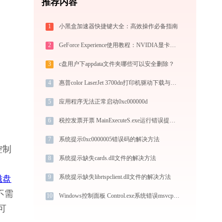
推荐内容
1
小黑盒加速器快捷键大全：高效操作必备指南
2
GeForce Experience使用教程：NVIDIA显卡驱动更新与游戏优化录制完全指南
3
c盘用户下appdata文件夹哪些可以安全删除？
4
惠普color LaserJet 3700dn打印机驱动下载与安装教程：新手也能轻松搞定
5
应用程序无法正常启动0xc000000d
6
税控发票开票 MainExecuteS.exe运行错误提示0xc000000d的解决办法
7
系统提示0xc0000005错误码的解决方法
控制
8
系统提示缺失cards.dll文件的解决方法
9
系统提示缺失librtspclient.dll文件的解决方法
磁盘
不需
10
Windows控制面板 Control.exe系统错误msvcp60d.dll丢失如何解决
可