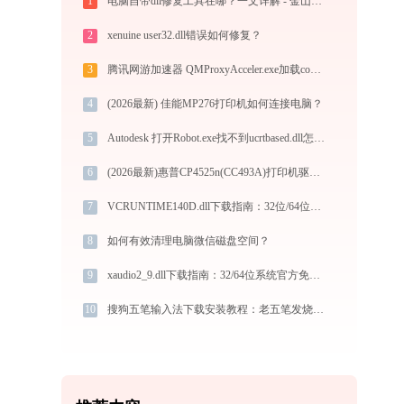
1
电脑自带dll修复工具在哪？一文详解 - 金山毒霸
2
xenuine user32.dll错误如何修复？
3
腾讯网游加速器 QMProxyAcceler.exe加载common.dll文件丢失处理办法
4
(2026最新) 佳能MP276打印机如何连接电脑？
5
Autodesk 打开Robot.exe找不到ucrtbased.dll怎么办
6
(2026最新)惠普CP4525n(CC493A)打印机驱动安装不再难，跟着这些步骤一学就会
7
VCRUNTIME140D.dll下载指南：32位/64位系统官方免费解决方案
8
如何有效清理电脑微信磁盘空间？
9
xaudio2_9.dll下载指南：32/64位系统官方免费版完整解决方案
10
搜狗五笔输入法下载安装教程：老五笔发烧友的极速提效神兵