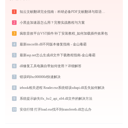
1
知云文献翻译完全指南：科研必备PDF文献翻译与双语对照阅读效率工具（2026最新）
2
小黑盒加速器怎么用？完整实战教程与方案
3
疯歌音效平台VST插件/补丁安装教程_如何加载插件效果包
4
最新mscorlib.dll不同版本修复指南 - 金山毒霸
5
最新asp.net怎么生成dll文件下载教程指南-金山毒霸
6
dll修复工具电脑自带如何使用？详细解答
7
错误码0xc000000d快速解决
8
iebook相关进程 Reader.exe系统错误sdtapi.dll丢失如何解决
9
系统提示缺失ffx_fsr2_api_x64.dll文件的解决方法
10
安信行情 打开load.exe找不到transfereth.dll怎么办