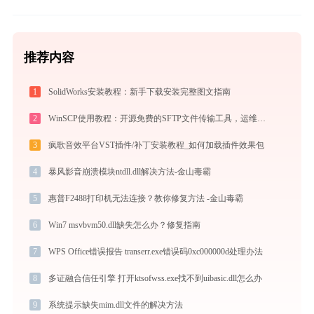
推荐内容
1
SolidWorks安装教程：新手下载安装完整图文指南
2
WinSCP使用教程：开源免费的SFTP文件传输工具，运维必备远程管理利器
3
疯歌音效平台VST插件/补丁安装教程_如何加载插件效果包
4
暴风影音崩溃模块ntdll.dll解决方法-金山毒霸
5
惠普F2488打印机无法连接？教你修复方法 -金山毒霸
6
Win7 msvbvm50.dll缺失怎么办？修复指南
7
WPS Office错误报告 transerr.exe错误码0xc000000d处理办法
8
多证融合信任引擎 打开ktsofwss.exe找不到uibasic.dll怎么办
9
系统提示缺失mim.dll文件的解决方法