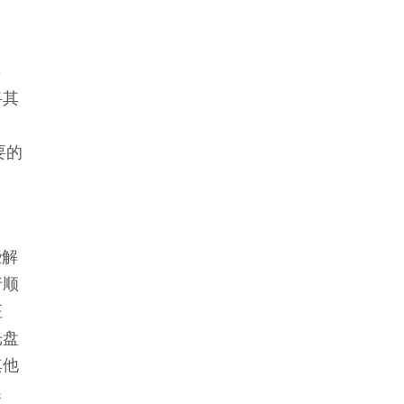
存
将其
要的
些解
行顺
征
光盘
其他
噪