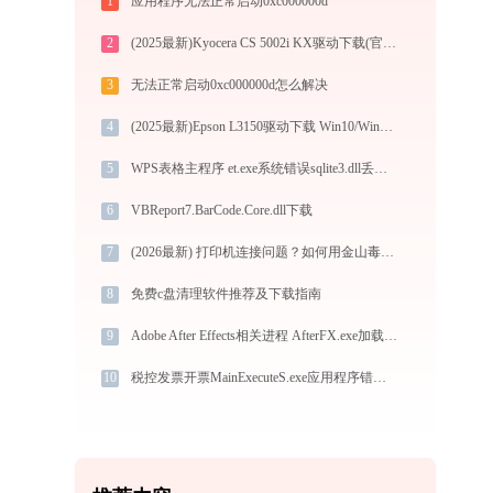
1
应用程序无法正常启动0xc000000d
2
(2025最新)Kyocera CS 5002i KX驱动下载(官方Win10/Win11)
3
无法正常启动0xc000000d怎么解决
4
(2025最新)Epson L3150驱动下载 Win10/Win11 官方离线安装包图文教程
5
WPS表格主程序 et.exe系统错误sqlite3.dll丢失如何解决
6
VBReport7.BarCode.Core.dll下载
7
(2026最新) 打印机连接问题？如何用金山毒霸解决！
8
免费c盘清理软件推荐及下载指南
9
Adobe After Effects相关进程 AfterFX.exe加载msvcr100.dll文件丢失处理办法
10
税控发票开票MainExecuteS.exe应用程序错误0xc000000d解决方法