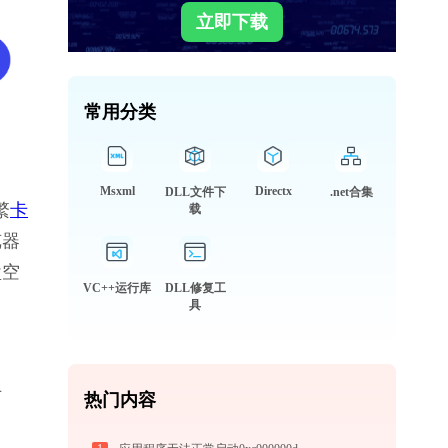
立即下载
常用分类
Msxml
Directx
DLL文件下
.net合集
繁
卡
载
览器
盘空
VC++运行库
DLL修复工
具
专
热门内容