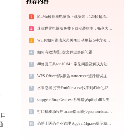
推荐内容
1
MuMu模拟器电脑版下载安装：120帧超清极速运行，电脑玩手游的装机必备神器
2
迷你世界电脑版免费下载安装指南：畅享大屏沙盒创造与联机乐趣
3
Win10如何彻底永久关闭自动更新 5种方法教你永久关闭win10自动更新
4
如何有效清理C盘文件过多的问题
5
dll修复工具win10 64：常见问题及解决方法
6
WPS Office错误报告 transerr.exe运行错误提示0xc000000d的解决办法
7
水果忍者 打开FruitNinja.exe找不到d3dx9_42.dll怎么办
开
8
snapgene SnapGene.exe系统错误qt6sql.dll丢失如何解决
9
打印机驱动程序 ar.exe提示缺少passwordcrackerwrap.dll文件的解决办法
窗口
10
药博士医药企业管理 AppSvrMgr.exe提示缺少winio83.dll文件的解决办法
通