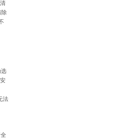
 清
清除
不
动选
若安
无法
行全