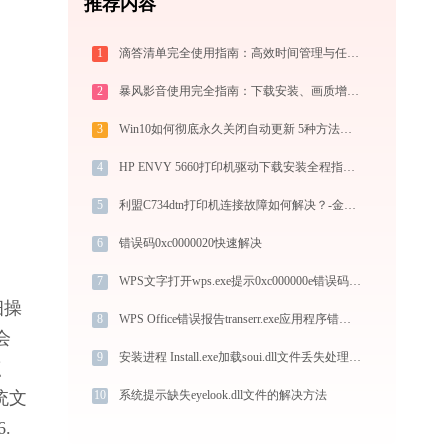
推荐内容
1
滴答清单完全使用指南：高效时间管理与任务规划工具，让你的每一天井井有条
2
暴风影音使用完全指南：下载安装、画质增强、故障修复与播放器对比
3
Win10如何彻底永久关闭自动更新 5种方法教你永久关闭win10自动更新
4
HP ENVY 5660打印机驱动下载安装全程指导，轻松解决打印问题
5
利盟C734dtn打印机连接故障如何解决？-金山毒霸
6
错误码0xc0000020快速解决
7
WPS文字打开wps.exe提示0xc000000e错误码怎么办
细操
8
WPS Office错误报告transerr.exe应用程序错误0xc000000d解决方法
会
9
安装进程 Install.exe加载soui.dll文件丢失处理办法
点
10
系统提示缺失eyelook.dll文件的解决方法
统文
. 