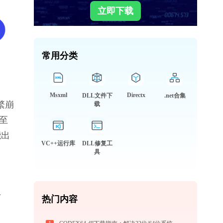
立即下载
常用分类
Msxml
Directx
DLL文件下
.net合集
繁崩
载
至
能出
VC++运行库
DLL修复工
具
专
热门内容