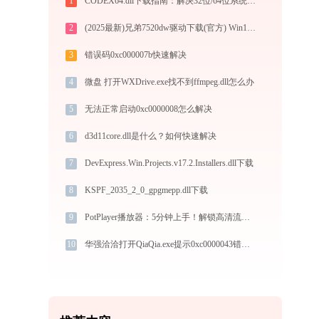
1
CODEX64.dll下载指南：解决32位/64位系统DLL缺失问题的完整方案
2
(2025最新)兄弟7520dw驱动下载(官方) Win10/Win11支持
3
错误码0xc000007b快速解决
4
微盘 打开WXDrive.exe找不到ffmpeg.dll怎么办
5
无法正常启动0xc0000008怎么解决
6
d3d11core.dll是什么？如何快速解决
7
DevExpress.Win.Projects.v17.2.Installers.dll下载
8
KSPF_2035_2_0_gpgmepp.dll下载
9
PotPlayer播放器：5分钟上手！解锁高清流畅播放的终极秘籍
10
华强洽洽打开QiaQia.exe提示0xc0000043错误码怎么办