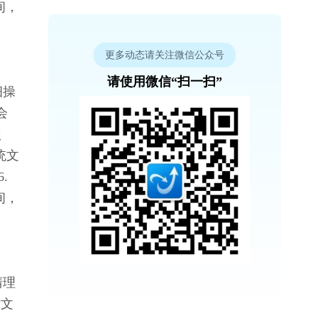
间，
更多动态请关注微信公众号
请使用微信“扫一扫”
细操
会
点
统文
. 
间，
清理
时文