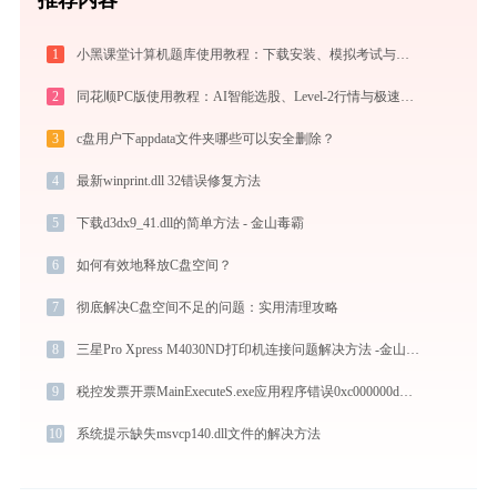
1
小黑课堂计算机题库使用教程：下载安装、模拟考试与高效刷题全攻略
2
同花顺PC版使用教程：AI智能选股、Level-2行情与极速交易一站式炒股指南
3
c盘用户下appdata文件夹哪些可以安全删除？
4
最新winprint.dll 32错误修复方法
5
下载d3dx9_41.dll的简单方法 - 金山毒霸
6
如何有效地释放C盘空间？
7
彻底解决C盘空间不足的问题：实用清理攻略
8
三星Pro Xpress M4030ND打印机连接问题解决方法 -金山毒霸
9
税控发票开票MainExecuteS.exe应用程序错误0xc000000d解决方法
10
系统提示缺失msvcp140.dll文件的解决方法