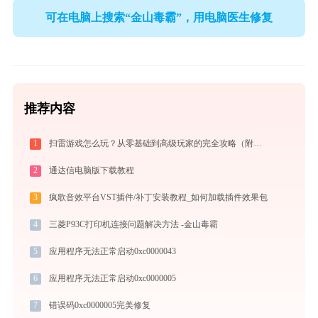
可在电脑上搜索“金山毒霸”，用电脑医生修复
推荐内容
1
扫雷游戏怎么玩？从零基础到高级玩家的完全攻略（附必胜技巧）
2
通达信电脑版下载教程
3
疯歌音效平台VST插件/补丁安装教程_如何加载插件效果包
4
三菱P93C打印机连接问题解决方法 -金山毒霸
5
应用程序无法正常启动0xc0000043
6
应用程序无法正常启动0xc0000005
7
错误码0xc0000005完美修复