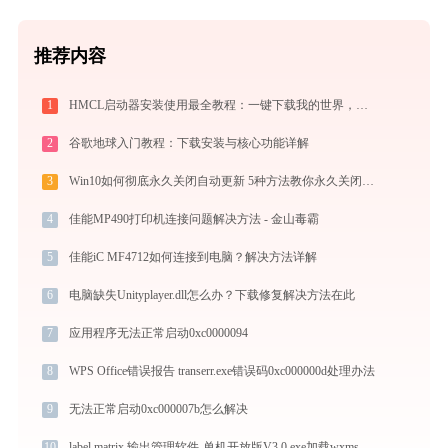
推荐内容
1
HMCL启动器安装使用最全教程：一键下载我的世界，轻松搞定Mod与Java配置
2
谷歌地球入门教程：下载安装与核心功能详解
3
Win10如何彻底永久关闭自动更新 5种方法教你永久关闭win10自动更新
4
佳能MP490打印机连接问题解决方法 - 金山毒霸
5
佳能iC MF4712如何连接到电脑？解决方法详解
6
电脑缺失Unityplayer.dll怎么办？下载修复解决方法在此
7
应用程序无法正常启动0xc0000094
8
WPS Office错误报告 transerr.exe错误码0xc000000d处理办法
9
无法正常启动0xc000007b怎么解决
10
label matrix 输出管理软件-单机开放版V3.0.exe加载wxmsw28_adv_vc_custom.dll文件丢失处理办法