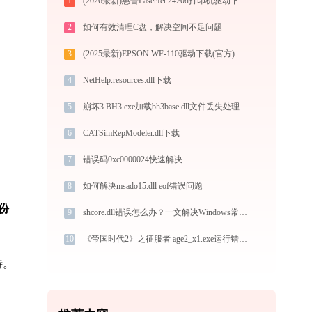
1
(2026最新)惠普LaserJet 2420d打印机驱动下载与安装指南：一步步教您操作
2
如何有效清理C盘，解决空间不足问题
3
(2025最新)EPSON WF-110驱动下载(官方) Win10/Win11支持
4
NetHelp.resources.dll下载
5
崩坏3 BH3.exe加载bh3base.dll文件丢失处理办法
6
CATSimRepModeler.dll下载
7
错误码0xc0000024快速解决
8
如何解决msado15.dll eof错误问题
份
9
shcore.dll错误怎么办？一文解决Windows常见问题
10
《帝国时代2》之征服者 age2_x1.exe运行错误提示0xc0000022的解决办法
待。