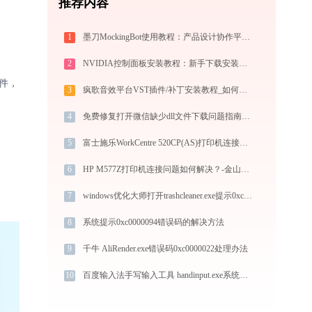
推荐内容
1
墨刀MockingBot使用教程：产品设计协作平台从入门到精通
2
NVIDIA控制面板安装教程：新手下载安装完整指南
件，
3
疯歌音效平台VST插件/补丁安装教程_如何加载插件效果包
4
免费修复打开微信缺少dll文件下载问题指南-金山毒霸
5
富士施乐WorkCentre 520CP(AS)打印机连接问题解决方法 -金山毒霸
6
HP M577Z打印机连接问题如何解决？-金山毒霸
7
windows优化大师打开trashcleaner.exe提示0xc0000017错误码怎么办
8
系统提示0xc0000094错误码的解决方法
9
千牛 AliRender.exe错误码0xc0000022处理办法
10
百度输入法手写输入工具 handinput.exe系统错误hook.dll丢失如何解决