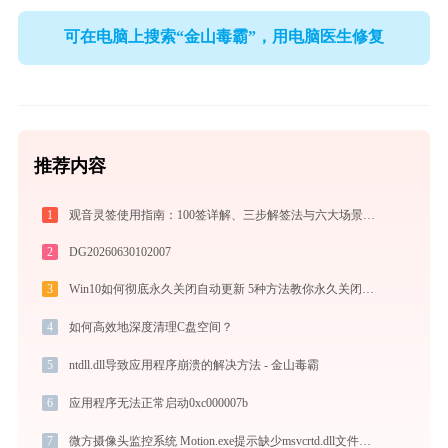
可在电脑上搜索“金山毒霸”，用电脑医生修复
推荐内容
1
观音灵签使用指南：100签详解、三步解签法与六大场景解读
2
DG20260630102007
3
Win10如何彻底永久关闭自动更新 5种方法教你永久关闭win10自动更新
4
如何高效地深度清理C盘空间？
5
ntdll.dll导致应用程序崩溃的解决方法 - 金山毒霸
6
应用程序无法正常启动0xc000007b
7
微方摄像头监控系统 Motion.exe提示缺少msvcrtd.dll文件的解决办法