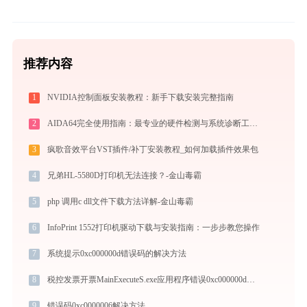
推荐内容
1
NVIDIA控制面板安装教程：新手下载安装完整指南
2
AIDA64完全使用指南：最专业的硬件检测与系统诊断工具从入门到精通（2026最新）
3
疯歌音效平台VST插件/补丁安装教程_如何加载插件效果包
4
兄弟HL-5580D打印机无法连接？-金山毒霸
5
php 调用c dll文件下载方法详解-金山毒霸
6
InfoPrint 1552打印机驱动下载与安装指南：一步步教您操作
7
系统提示0xc000000d错误码的解决方法
8
税控发票开票MainExecuteS.exe应用程序错误0xc000000d解决方法
9
错误码0xc0000006解决方法