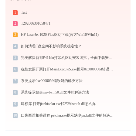
1
Test
2
T202606301058471
3
HP LaserJet 1020 Plus驱动下载(官方Win10/Win11)
4
如何清理C盘空间不影响系统稳定性？
5
完美解决新都P411dn打印机驱动安装困扰，全面下载安装教程
6
税控发票开票打开MainExecuteS.exe提示0xc000000d错误码怎么办
7
系统提示0xc0000056错误码的解决方法
8
系统提示缺失msvbvm50.dll文件的解决方法
9
建标库 打开jianbiaoku.exe找不到zzpub.dll怎么办
10
口袋西游相关进程 patcher.exe提示缺少packdll文件的解决办法