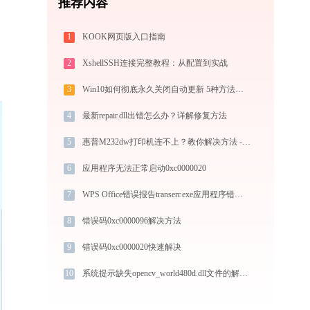
推荐内容
1
KOOK网页版入口指南
2
XshellSSH连接完整教程：从配置到实战
3
Win10如何彻底永久关闭自动更新 5种方法教你永久关闭win10自动更新
4
最新repair.dll出错怎么办？详解修复方法
5
惠普M232dw打印机连不上？教你解决方法 -金山毒霸
6
应用程序无法正常启动0xc0000020
7
WPS Office错误报告transerr.exe应用程序错误0xc000000d解决方法
8
错误码0xc0000096解决方法
9
错误码0xc0000020快速解决
10
系统提示缺失opencv_world480d.dll文件的解决方法