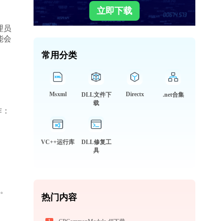
立即下载
理员
能会
常用分类
Msxml
Directx
DLL文件下
.net合集
载
作：
VC++运行库
DLL修复工
具
题。
热门内容