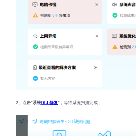
2、点击“
”，等待系统扫描完成；
系统
DLL修复