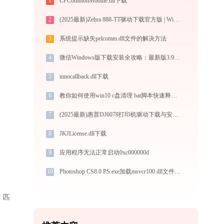
1
CPCommonModule.dll下载
2
(2025最新)Zebra 888-TT驱动下载官方版 | Win10/Win11兼容
3
系统提示缺失pelcomm.dll文件的解决方法
4
微信Windows版下载安装全攻略：最新版3.9.5.81官方安全下载指南
5
innocallback.dll下载
6
教你如何使用win10 c盘清理 bat脚本快速释放空间
7
(2025最新)惠普DJ6078打印机驱动下载与安装指南 | 官方驱动支持
8
JKJLicense.dll下载
9
应用程序无法正常启动0xc000000d
10
Photoshop CS8.0 PS.exe加载msvcr100.dll文件丢失处理办法
、匹