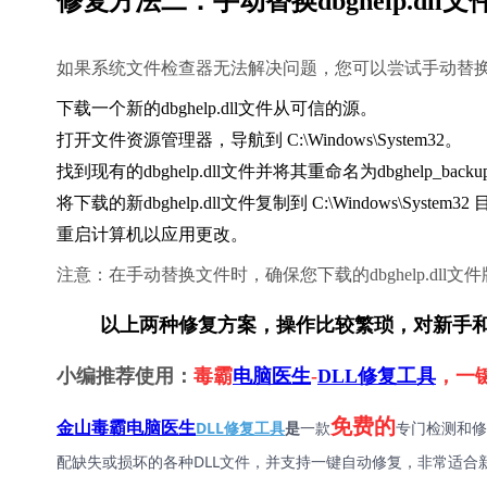
修复方法二：手动替换dbghelp.dll文
如果系统文件检查器无法解决问题，您可以尝试手动替换dbg
下载一个新的dbghelp.dll文件从可信的源。
打开文件资源管理器，导航到 
C:\Windows\System32
。
找到现有的dbghelp.dll文件并将其重命名为dbghelp_ba
将下载的新dbghelp.dll文件复制到 
C:\Windows\System32
 
重启计算机以应用更改。
注意：在手动替换文件时，确保您下载的dbghelp.dll
        以上两种修复方案，操作比较繁琐，对
小编推荐使用：
毒霸
电脑医生
-
DLL修复工具
，一
免费的
DLL修复工具
是
一款
专门检测和修
金山毒霸电脑医生
配缺失或损坏的各种DLL文件，并支持一键自动修复，非常适合