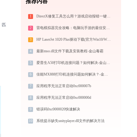
推荐内容
1
DirectX修复工具怎么用？游戏启动报错一键修复全攻略
、匹
2
雷电模拟器完全攻略：电脑玩手游的最佳安卓模拟器下载安装与优化配置指南
3
HP LaserJet 1020 Plus驱动下载(官方Win10/Win11)
4
最新mso.dll文件下载及安装教程-金山毒霸
5
爱普生A50打印机连接问题？如何解决-金山毒霸
6
佳能MX888打印机连接问题如何解决？-金山毒霸
7
应用程序无法正常启动0xc000007b
8
应用程序无法正常启动0xc000000d
9
错误码0xc0000020快速解决
10
系统提示缺失unityplayer.dll文件的解决方法