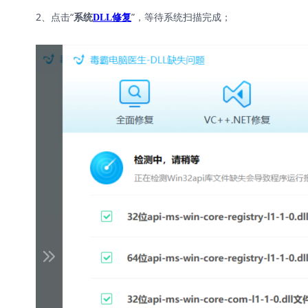
2、点击“
”，等待系统扫描完成；
系统
DLL修复