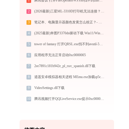
1
腾讯会议 打开FileOperatorWS.exe找不到zlibwapi.dll怎么办
2
(2026最新)三星ML-3310D打印机无法连接？教你如何解决！
3
笔记本、电脑显示器颜色发黄怎么校正？- 官方最新屏幕设置教程
4
(2025最新)奔图P3370dn驱动下载 Win11/Win10官方版
5
tower of fantasy 打开QRSL.exe找不到avutil-56.dll怎么办
6
应用程序无法正常启动0xc0000005
7
2ee7891c181b942e_pl_rsrc_spanish.dll下载
8
逍遥安卓模拟器相关进程 MEmu.exe加载qt5core.dll文件丢失处理办法
9
VideoSettings.dll下载
10
腾讯视频打开QQLiveService.exe提示0xc000007b错误码怎么办