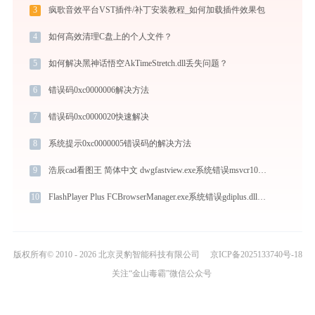
3
疯歌音效平台VST插件/补丁安装教程_如何加载插件效果包
4
如何高效清理C盘上的个人文件？
5
如何解决黑神话悟空AkTimeStretch.dll丢失问题？
6
错误码0xc0000006解决方法
7
错误码0xc0000020快速解决
8
系统提示0xc0000005错误码的解决方法
9
浩辰cad看图王 简体中文 dwgfastview.exe系统错误msvcr100.dll丢失如何解决
10
FlashPlayer Plus FCBrowserManager.exe系统错误gdiplus.dll丢失如何解决
版权所有© 2010 - 2026 北京灵豹智能科技有限公司
京ICP备2025133740号-18
关注“金山毒霸”微信公众号