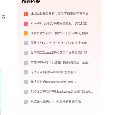
推荐内容
1
phpStudy安装教程：新手下载安装完整图文步骤
、匹
2
VirtualBox共享文件夹完整教程：实战配置与故障排查
3
疯歌音效平台VST插件/补丁安装教程_如何加载插件效果包
4
爱普生STYLUS PHOTO 830快速连接指南-金山毒霸
5
如何用CCleaner清理C盘无用文件提高性能
6
东芝2010ac打印机连接问题解决方法 - 金山毒霸
7
无法正常启动0xc0000005怎么解决
8
无法正常启动0xc0000005怎么解决
9
税控发票开票打开MainExecuteS.exe提示0xc000000d错误码怎么办
10
系统提示缺失axnst.dll文件的解决方法