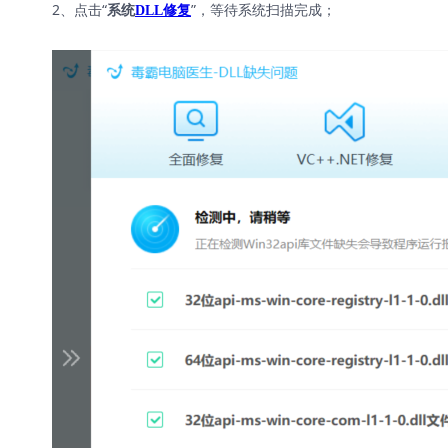
2、点击“
”，等待系统扫描完成；
系统
DLL修复