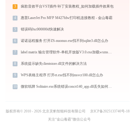
3
疯歌音效平台VST插件/补丁安装教程_如何加载插件效果包
4
惠普LaserJet Pro MFP M427fdw打印机连接教程 - 金山毒霸
5
错误码0xc000000d快速解决
6
诺诺远程服务 打开ZS-nuonuo.exe找不到sqlite3.dll怎么办
7
label matrix 输出管理软件-单机开放版V3.0.exe加载wxmsw28_adv_vc_custom.dll文件丢失处理办法
8
系统提示缺失clientstore.dll文件的解决方法
9
WPS表格主程序 打开et.exe找不到msvcr100.dll怎么办
10
微软纸牌 Solitaire.exe系统错误concrt140_app.dll丢失如何解决
版权所有© 2010 - 2026 北京灵豹智能科技有限公司
京ICP备2025133740号-18
关注“金山毒霸”微信公众号